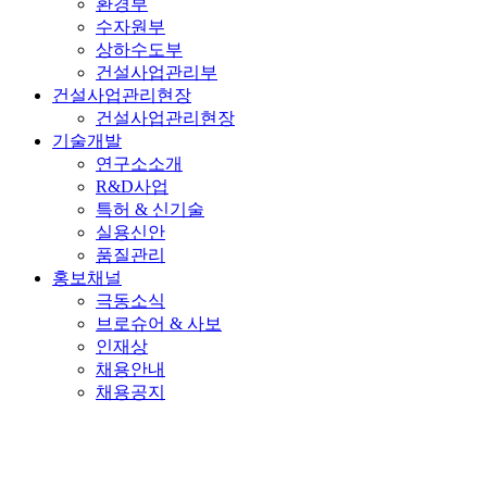
환경부
수자원부
상하수도부
건설사업관리부
건설사업관리현장
건설사업관리현장
기술개발
연구소소개
R&D사업
특허 & 신기술
실용신안
품질관리
홍보채널
극동소식
브로슈어 & 사보
인재상
채용안내
채용공지