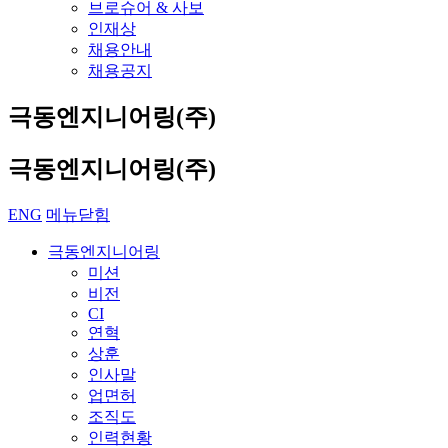
브로슈어 & 사보
인재상
채용안내
채용공지
극동엔지니어링(주)
극동엔지니어링(주)
ENG
메뉴닫힘
극동엔지니어링
미션
비전
CI
연혁
상훈
인사말
업면허
조직도
인력현황