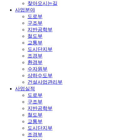
찾아오시는길
사업분야
도로부
구조부
지반공학부
철도부
교통부
도시단지부
조경부
환경부
수자원부
상하수도부
건설사업관리부
사업실적
도로부
구조부
지반공학부
철도부
교통부
도시단지부
조경부