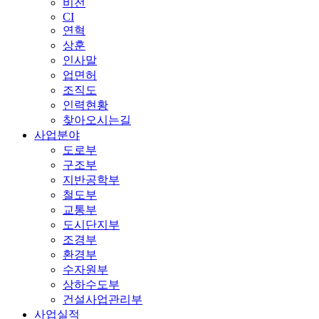
비전
CI
연혁
상훈
인사말
업면허
조직도
인력현황
찾아오시는길
사업분야
도로부
구조부
지반공학부
철도부
교통부
도시단지부
조경부
환경부
수자원부
상하수도부
건설사업관리부
사업실적