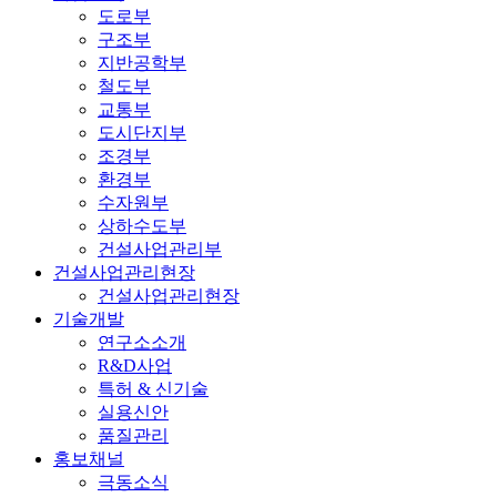
도로부
구조부
지반공학부
철도부
교통부
도시단지부
조경부
환경부
수자원부
상하수도부
건설사업관리부
건설사업관리현장
건설사업관리현장
기술개발
연구소소개
R&D사업
특허 & 신기술
실용신안
품질관리
홍보채널
극동소식