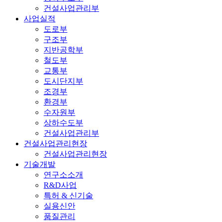
건설사업관리부
사업실적
도로부
구조부
지반공학부
철도부
교통부
도시단지부
조경부
환경부
수자원부
상하수도부
건설사업관리부
건설사업관리현장
건설사업관리현장
기술개발
연구소소개
R&D사업
특허 & 신기술
실용신안
품질관리