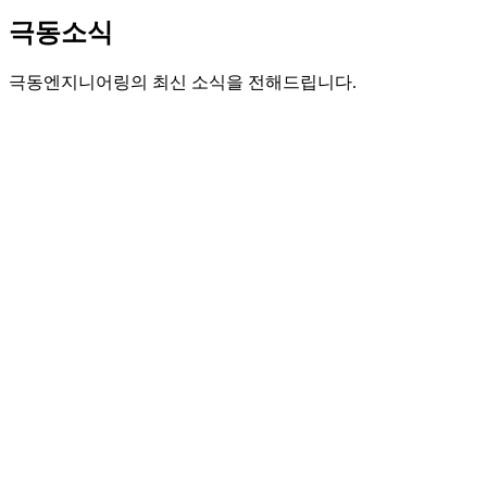
극동소식
극동엔지니어링의 최신 소식을 전해드립니다.
송도 6․8공구 랜드마크로 개통식 개최 (건설사업관
리 : 극동엔지니어링)
등록일 : 2024-11-20
▲ 인천경제청, 송도 6․8공구 랜드마크로 개통식
인천경제청, 송도 6․8공구 랜드마크로 개
통식 개최
(건설사업관리 : 극동엔지니어링)