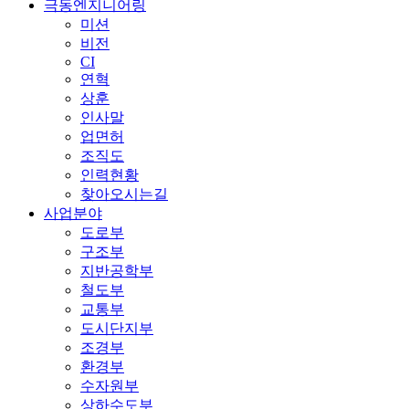
극동엔지니어링
미션
비전
CI
연혁
상훈
인사말
업면허
조직도
인력현황
찾아오시는길
사업분야
도로부
구조부
지반공학부
철도부
교통부
도시단지부
조경부
환경부
수자원부
상하수도부