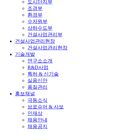
도시단지부
조경부
환경부
수자원부
상하수도부
건설사업관리부
건설사업관리현장
건설사업관리현장
기술개발
연구소소개
R&D사업
특허 & 신기술
실용신안
품질관리
홍보채널
극동소식
브로슈어 & 사보
인재상
채용안내
채용공지