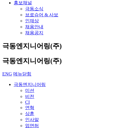
홍보채널
극동소식
브로슈어 & 사보
인재상
채용안내
채용공지
극동엔지니어링(주)
극동엔지니어링(주)
ENG
메뉴닫힘
극동엔지니어링
미션
비전
CI
연혁
상훈
인사말
업면허